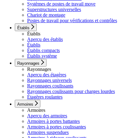
Systèmes de postes de travail move
Superstructures universelles
Chariot de montage
Postes de travail pour vérifications et contrôles
Établis
Établis
Aperçu des établis
Établis
Établis compacts
Établis système
Rayonnages
Rayonnages
Aperçu des étagères
Rayonnages universels
Rayonnages coulissants
Rayonnages coulissants pour charges lourdes
Étagères roulantes
Armoires
Armoires
Aperçu des armoires
Armoires à portes battantes
Armoires à portes coulissantes
Armoires suspendues
Armoires à rideaux coulissants