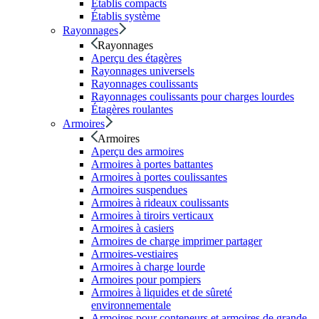
Établis compacts
Établis système
Rayonnages
Rayonnages
Aperçu des étagères
Rayonnages universels
Rayonnages coulissants
Rayonnages coulissants pour charges lourdes
Étagères roulantes
Armoires
Armoires
Aperçu des armoires
Armoires à portes battantes
Armoires à portes coulissantes
Armoires suspendues
Armoires à rideaux coulissants
Armoires à tiroirs verticaux
Armoires à casiers
Armoires de charge imprimer partager
Armoires-vestiaires
Armoires à charge lourde
Armoires pour pompiers
Armoires à liquides et de sûreté
environnementale
Armoires pour conteneurs et armoires de grande