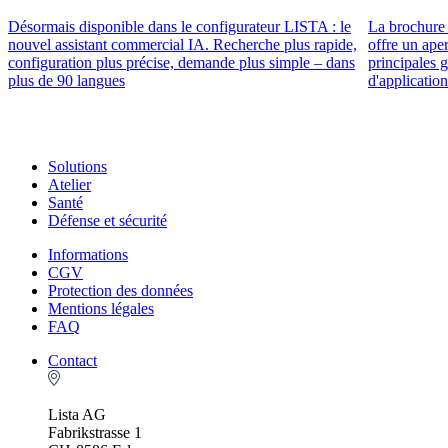
Désormais disponible dans le configurateur LISTA : le
La brochure 
nouvel assistant commercial IA. Recherche plus rapide,
offre un ape
configuration plus précise, demande plus simple – dans
principales 
plus de 90 langues
d'application
Solutions
Atelier
Santé
Défense et sécurité
Informations
CGV
Protection des données
Mentions légales
FAQ
Contact
Lista AG
Fabrikstrasse 1