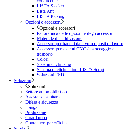
conducente
LISTA Stacker
Lista Ant
LISTA Picking
Opzioni e accessori
Opzioni e accessori
Panoramica delle opzioni e degli accessori
Materiale di suddivisione
Accessori per banchi da lavoro e posti di lavoro
Accessori per sistemi CNC di stoccaggio e
trasporto
Colori
Sistemi di chiusura
Sistema di etichettatura LISTA Script
Soluzioni ESD
Soluzioni
Soluzioni
Settore automobilistico
Assistenza sanitaria
Difesa e sicurezza
Hangar
Produzione
Guardaroba
Contenitori per officina
Servizi