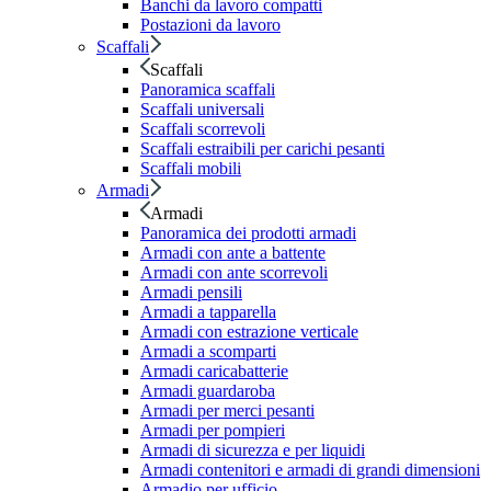
Banchi da lavoro compatti
Postazioni da lavoro
Scaffali
Scaffali
Panoramica scaffali
Scaffali universali
Scaffali scorrevoli
Scaffali estraibili per carichi pesanti
Scaffali mobili
Armadi
Armadi
Panoramica dei prodotti armadi
Armadi con ante a battente
Armadi con ante scorrevoli
Armadi pensili
Armadi a tapparella
Armadi con estrazione verticale
Armadi a scomparti
Armadi caricabatterie
Armadi guardaroba
Armadi per merci pesanti
Armadi per pompieri
Armadi di sicurezza e per liquidi
Armadi contenitori e armadi di grandi dimensioni
Armadio per ufficio