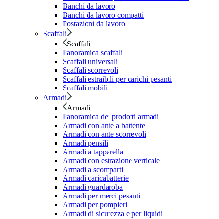
Banchi da lavoro
Banchi da lavoro compatti
Postazioni da lavoro
Scaffali
Scaffali
Panoramica scaffali
Scaffali universali
Scaffali scorrevoli
Scaffali estraibili per carichi pesanti
Scaffali mobili
Armadi
Armadi
Panoramica dei prodotti armadi
Armadi con ante a battente
Armadi con ante scorrevoli
Armadi pensili
Armadi a tapparella
Armadi con estrazione verticale
Armadi a scomparti
Armadi caricabatterie
Armadi guardaroba
Armadi per merci pesanti
Armadi per pompieri
Armadi di sicurezza e per liquidi