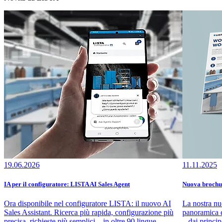
19.06.2026
11.11.2025
IA per il configuratore: LISTA AI Sales Agent
Nuova brochur
Ora disponibile nel configuratore LISTA: il nuovo AI
La nostra nu
Sales Assistant. Ricerca più rapida, configurazione più
panoramica c
precisa, richieste più semplici – in oltre 90 lingue
– dai princip