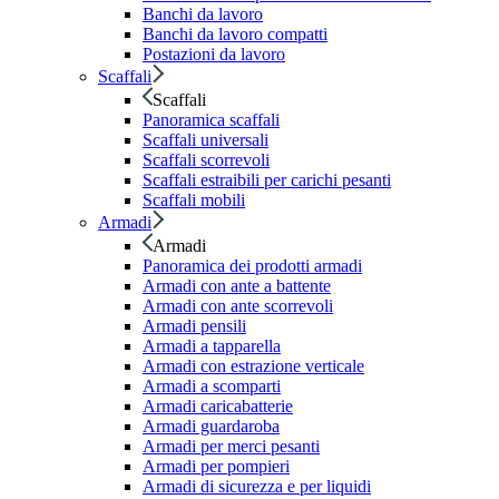
Banchi da lavoro
Banchi da lavoro compatti
Postazioni da lavoro
Scaffali
Scaffali
Panoramica scaffali
Scaffali universali
Scaffali scorrevoli
Scaffali estraibili per carichi pesanti
Scaffali mobili
Armadi
Armadi
Panoramica dei prodotti armadi
Armadi con ante a battente
Armadi con ante scorrevoli
Armadi pensili
Armadi a tapparella
Armadi con estrazione verticale
Armadi a scomparti
Armadi caricabatterie
Armadi guardaroba
Armadi per merci pesanti
Armadi per pompieri
Armadi di sicurezza e per liquidi