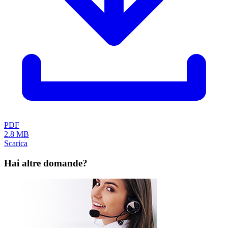
Sistemi CNC di stoccaggio e trasporto
Soluzioni
Settore automobilistico
Settore sanità
Difesa e sicurezza
Informazioni
CGF
Protezione dei dati
Note legali
FAQ
Contatti
Lista AG
Fabrikstrasse 1
CH-8586 Erlen
info(at)lista.com
+41 71 649 21 11