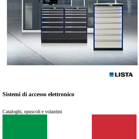
I vostri dati di contatto
Nome
*
Cognome
*
Azienda
CAP
*
Località
*
E-mail
*
Telefono