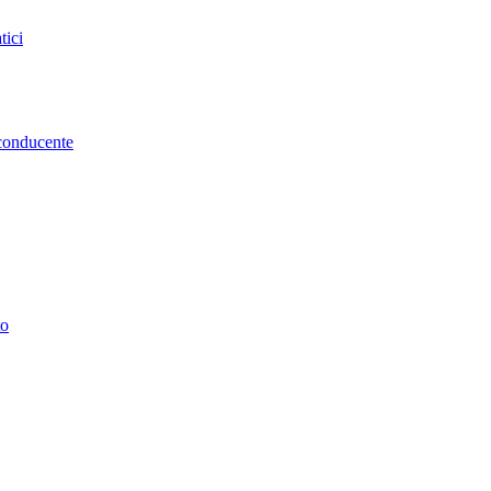
tici
 conducente
to