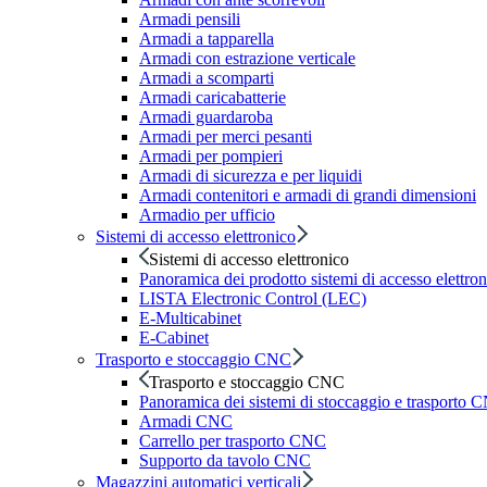
Armadi pensili
Armadi a tapparella
Armadi con estrazione verticale
Armadi a scomparti
Armadi caricabatterie
Armadi guardaroba
Armadi per merci pesanti
Armadi per pompieri
Armadi di sicurezza e per liquidi
Armadi contenitori e armadi di grandi dimensioni
Armadio per ufficio
Sistemi di accesso elettronico
Sistemi di accesso elettronico
Panoramica dei prodotto sistemi di accesso elettro
LISTA Electronic Control (LEC)
E-Multicabinet
E-Cabinet
Trasporto e stoccaggio CNC
Trasporto e stoccaggio CNC
Panoramica dei sistemi di stoccaggio e trasporto 
Armadi CNC
Carrello per trasporto CNC
Supporto da tavolo CNC
Magazzini automatici verticali