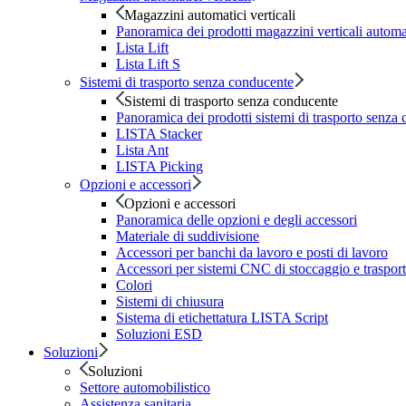
Magazzini automatici verticali
Panoramica dei prodotti magazzini verticali automa
Lista Lift
Lista Lift S
Sistemi di trasporto senza conducente
Sistemi di trasporto senza conducente
Panoramica dei prodotti sistemi di trasporto senza
LISTA Stacker
Lista Ant
LISTA Picking
Opzioni e accessori
Opzioni e accessori
Panoramica delle opzioni e degli accessori
Materiale di suddivisione
Accessori per banchi da lavoro e posti di lavoro
Accessori per sistemi CNC di stoccaggio e traspor
Colori
Sistemi di chiusura
Sistema di etichettatura LISTA Script
Soluzioni ESD
Soluzioni
Soluzioni
Settore automobilistico
Assistenza sanitaria