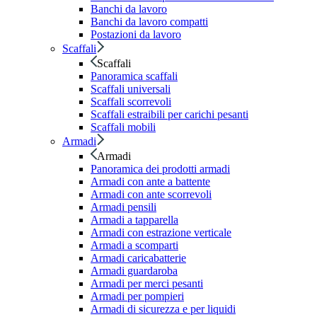
Banchi da lavoro
Banchi da lavoro compatti
Postazioni da lavoro
Scaffali
Scaffali
Panoramica scaffali
Scaffali universali
Scaffali scorrevoli
Scaffali estraibili per carichi pesanti
Scaffali mobili
Armadi
Armadi
Panoramica dei prodotti armadi
Armadi con ante a battente
Armadi con ante scorrevoli
Armadi pensili
Armadi a tapparella
Armadi con estrazione verticale
Armadi a scomparti
Armadi caricabatterie
Armadi guardaroba
Armadi per merci pesanti
Armadi per pompieri
Armadi di sicurezza e per liquidi