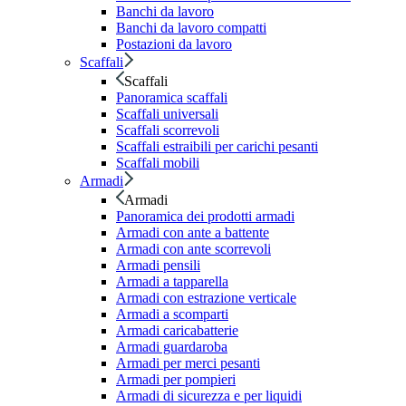
Banchi da lavoro
Banchi da lavoro compatti
Postazioni da lavoro
Scaffali
Scaffali
Panoramica scaffali
Scaffali universali
Scaffali scorrevoli
Scaffali estraibili per carichi pesanti
Scaffali mobili
Armadi
Armadi
Panoramica dei prodotti armadi
Armadi con ante a battente
Armadi con ante scorrevoli
Armadi pensili
Armadi a tapparella
Armadi con estrazione verticale
Armadi a scomparti
Armadi caricabatterie
Armadi guardaroba
Armadi per merci pesanti
Armadi per pompieri
Armadi di sicurezza e per liquidi