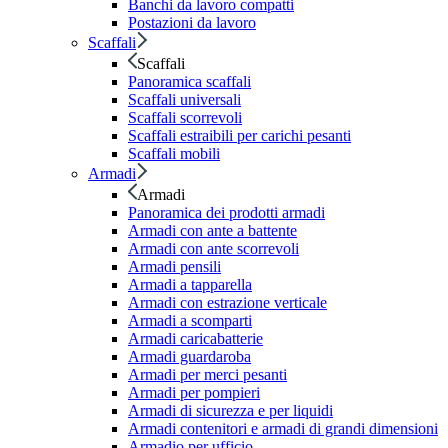
Banchi da lavoro compatti
Postazioni da lavoro
Scaffali
Scaffali
Panoramica scaffali
Scaffali universali
Scaffali scorrevoli
Scaffali estraibili per carichi pesanti
Scaffali mobili
Armadi
Armadi
Panoramica dei prodotti armadi
Armadi con ante a battente
Armadi con ante scorrevoli
Armadi pensili
Armadi a tapparella
Armadi con estrazione verticale
Armadi a scomparti
Armadi caricabatterie
Armadi guardaroba
Armadi per merci pesanti
Armadi per pompieri
Armadi di sicurezza e per liquidi
Armadi contenitori e armadi di grandi dimensioni
Armadio per ufficio