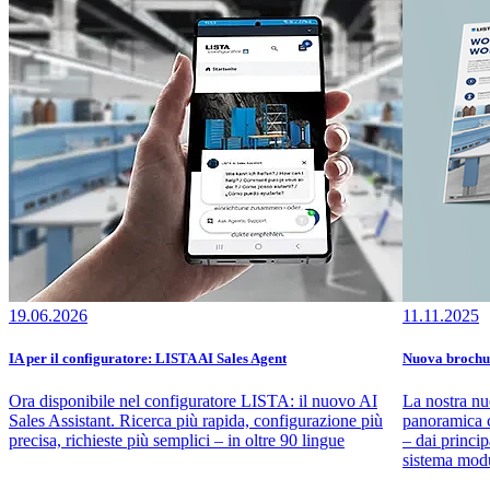
19.06.2026
11.11.2025
IA per il configuratore: LISTA AI Sales Agent
Nuova brochur
Ora disponibile nel configuratore LISTA: il nuovo AI
La nostra nu
Sales Assistant. Ricerca più rapida, configurazione più
panoramica c
precisa, richieste più semplici – in oltre 90 lingue
– dai princip
sistema modu