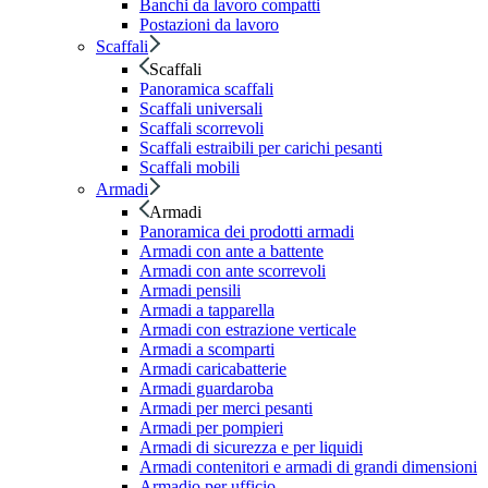
Banchi da lavoro compatti
Postazioni da lavoro
Scaffali
Scaffali
Panoramica scaffali
Scaffali universali
Scaffali scorrevoli
Scaffali estraibili per carichi pesanti
Scaffali mobili
Armadi
Armadi
Panoramica dei prodotti armadi
Armadi con ante a battente
Armadi con ante scorrevoli
Armadi pensili
Armadi a tapparella
Armadi con estrazione verticale
Armadi a scomparti
Armadi caricabatterie
Armadi guardaroba
Armadi per merci pesanti
Armadi per pompieri
Armadi di sicurezza e per liquidi
Armadi contenitori e armadi di grandi dimensioni
Armadio per ufficio