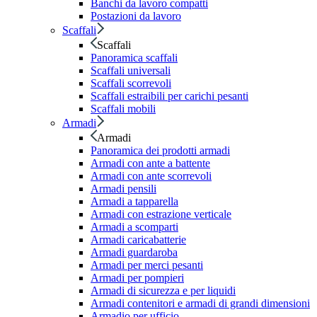
Banchi da lavoro compatti
Postazioni da lavoro
Scaffali
Scaffali
Panoramica scaffali
Scaffali universali
Scaffali scorrevoli
Scaffali estraibili per carichi pesanti
Scaffali mobili
Armadi
Armadi
Panoramica dei prodotti armadi
Armadi con ante a battente
Armadi con ante scorrevoli
Armadi pensili
Armadi a tapparella
Armadi con estrazione verticale
Armadi a scomparti
Armadi caricabatterie
Armadi guardaroba
Armadi per merci pesanti
Armadi per pompieri
Armadi di sicurezza e per liquidi
Armadi contenitori e armadi di grandi dimensioni
Armadio per ufficio