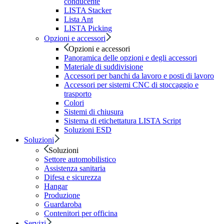
conducente
LISTA Stacker
Lista Ant
LISTA Picking
Opzioni e accessori
Opzioni e accessori
Panoramica delle opzioni e degli accessori
Materiale di suddivisione
Accessori per banchi da lavoro e posti di lavoro
Accessori per sistemi CNC di stoccaggio e
trasporto
Colori
Sistemi di chiusura
Sistema di etichettatura LISTA Script
Soluzioni ESD
Soluzioni
Soluzioni
Settore automobilistico
Assistenza sanitaria
Difesa e sicurezza
Hangar
Produzione
Guardaroba
Contenitori per officina
Servizi