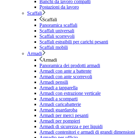
Banchi da lavoro compatti
Postazioni da lavoro
Scaffali
Scaffali
Panoramica scaffali
Scaffali universali
Scaffali scorrevoli
Scaffali estraibili per carichi pesanti
Scaffali mobili
Armadi
Armadi
Panoramica dei prodotti armadi
Armadi con ante a battente
Armadi con ante scorrevoli
Armadi pensili
Armadi a tapparella
Armadi con estrazione verticale
Armadi a scomparti
Armadi caricabatterie
Armadi guardaroba
Armadi per merci pesanti
Armadi per pompieri
Armadi di sicurezza e per liquidi
Armadi contenitori e armadi di grandi dimensioni
Armadio per ufficio