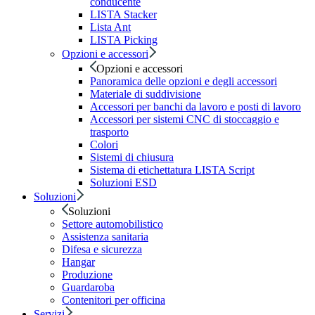
conducente
LISTA Stacker
Lista Ant
LISTA Picking
Opzioni e accessori
Opzioni e accessori
Panoramica delle opzioni e degli accessori
Materiale di suddivisione
Accessori per banchi da lavoro e posti di lavoro
Accessori per sistemi CNC di stoccaggio e
trasporto
Colori
Sistemi di chiusura
Sistema di etichettatura LISTA Script
Soluzioni ESD
Soluzioni
Soluzioni
Settore automobilistico
Assistenza sanitaria
Difesa e sicurezza
Hangar
Produzione
Guardaroba
Contenitori per officina
Servizi