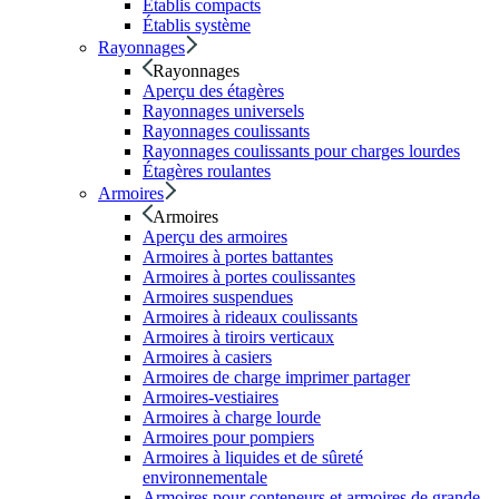
Établis compacts
Établis système
Rayonnages
Rayonnages
Aperçu des étagères
Rayonnages universels
Rayonnages coulissants
Rayonnages coulissants pour charges lourdes
Étagères roulantes
Armoires
Armoires
Aperçu des armoires
Armoires à portes battantes
Armoires à portes coulissantes
Armoires suspendues
Armoires à rideaux coulissants
Armoires à tiroirs verticaux
Armoires à casiers
Armoires de charge imprimer partager
Armoires-vestiaires
Armoires à charge lourde
Armoires pour pompiers
Armoires à liquides et de sûreté
environnementale
Armoires pour conteneurs et armoires de grande