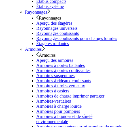
Établis compacts
Établis système
Rayonnages
Rayonnages
Aperçu des étagères
Rayonnages universels
Rayonnages coulissants
Rayonnages coulissants pour charges lourdes
Étagères roulantes
Armoires
Armoires
Aperçu des armoires
Armoires à portes battantes
Armoires à portes coulissantes
Armoires suspendues
Armoires à rideaux coulissants
Armoires à tiroirs verticaux
Armoires à casiers
Armoires de charge imprimer partager
Armoires-vestiaires
Armoires à charge lourde
Armoires pour pompiers
Armoires à liquides et de sûreté
environnementale
Armoires pour conteneurs et armoires de grande