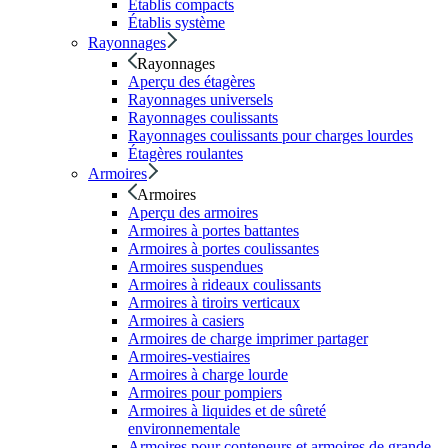
Établis compacts
Établis système
Rayonnages
Rayonnages
Aperçu des étagères
Rayonnages universels
Rayonnages coulissants
Rayonnages coulissants pour charges lourdes
Étagères roulantes
Armoires
Armoires
Aperçu des armoires
Armoires à portes battantes
Armoires à portes coulissantes
Armoires suspendues
Armoires à rideaux coulissants
Armoires à tiroirs verticaux
Armoires à casiers
Armoires de charge imprimer partager
Armoires-vestiaires
Armoires à charge lourde
Armoires pour pompiers
Armoires à liquides et de sûreté
environnementale
Armoires pour conteneurs et armoires de grande