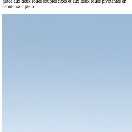
grâce aux deux roues souples fixes et aux deux roues pivotantes en
caoutchouc plein