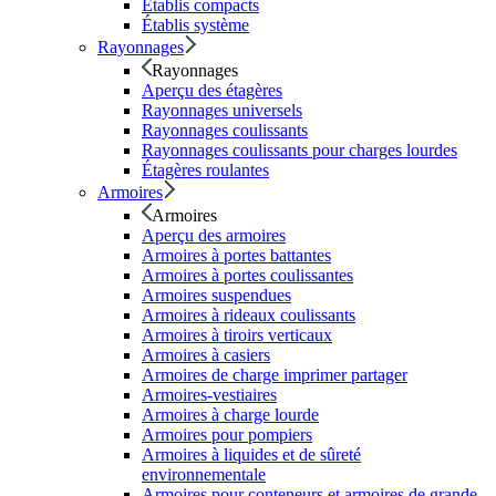
Établis compacts
Établis système
Rayonnages
Rayonnages
Aperçu des étagères
Rayonnages universels
Rayonnages coulissants
Rayonnages coulissants pour charges lourdes
Étagères roulantes
Armoires
Armoires
Aperçu des armoires
Armoires à portes battantes
Armoires à portes coulissantes
Armoires suspendues
Armoires à rideaux coulissants
Armoires à tiroirs verticaux
Armoires à casiers
Armoires de charge imprimer partager
Armoires-vestiaires
Armoires à charge lourde
Armoires pour pompiers
Armoires à liquides et de sûreté
environnementale
Armoires pour conteneurs et armoires de grande