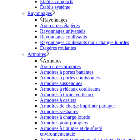
Établis compacts
Établis système
Rayonnages
Rayonnages
Aperçu des étagères
Rayonnages universels
Rayonnages coulissants
Rayonnages coulissants pour charges lourdes
Étagères roulantes
Armoires
Armoires
Aperçu des armoires
Armoires à portes battantes
Armoires à portes coulissantes
Armoires suspendues
Armoires à rideaux coulissants
Armoires à tiroirs verticaux
Armoires à casiers
Armoires de charge imprimer partager
Armoires-vestiaires
Armoires à charge lourde
Armoires pour pompiers
Armoires à liquides et de sûreté
environnementale
Armoires pour conteneurs et armoires de grande