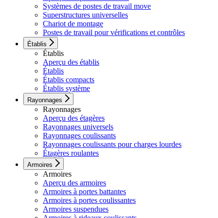
Systèmes de postes de travail move
Superstructures universelles
Chariot de montage
Postes de travail pour vérifications et contrôles
Établis
Établis
Aperçu des établis
Établis
Établis compacts
Établis système
Rayonnages
Rayonnages
Aperçu des étagères
Rayonnages universels
Rayonnages coulissants
Rayonnages coulissants pour charges lourdes
Étagères roulantes
Armoires
Armoires
Aperçu des armoires
Armoires à portes battantes
Armoires à portes coulissantes
Armoires suspendues
Armoires à rideaux coulissants