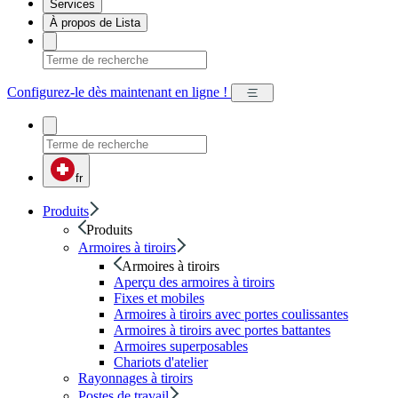
Services
À propos de Lista
Configurez-le dès maintenant en ligne !
fr
Produits
Produits
Armoires à tiroirs
Armoires à tiroirs
Aperçu des armoires à tiroirs
Fixes et mobiles
Armoires à tiroirs avec portes coulissantes
Armoires à tiroirs avec portes battantes
Armoires superposables
Chariots d'atelier
Rayonnages à tiroirs
Postes de travail