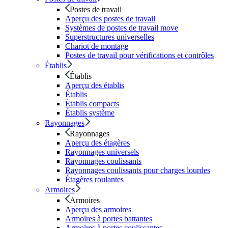
Postes de travail
Aperçu des postes de travail
Systèmes de postes de travail move
Superstructures universelles
Chariot de montage
Postes de travail pour vérifications et contrôles
Établis
Établis
Aperçu des établis
Établis
Établis compacts
Établis système
Rayonnages
Rayonnages
Aperçu des étagères
Rayonnages universels
Rayonnages coulissants
Rayonnages coulissants pour charges lourdes
Étagères roulantes
Armoires
Armoires
Aperçu des armoires
Armoires à portes battantes
Armoires à portes coulissantes