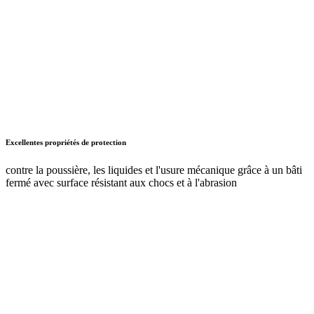
de couleurs. Vous pouvez également commander des bâts et des
tiroirs dans des couleurs différentes. Car lorsque nous parlons de
flexibilité, nous le pensons vraiment.
Vers les couleurs