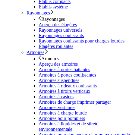
Établis compacts
Établis système
Rayonnages
Rayonnages
Aperçu des étagères
Rayonnages universels
Rayonnages coulissants
Rayonnages coulissants pour charges lourdes
Étagères roulantes
Armoires
Armoires
Aperçu des armoires
Armoires à portes battantes
Armoires à portes coulissantes
Armoires suspendues
Armoires à rideaux coulissants
Armoires à tiroirs verticaux
Armoires à casiers
Armoires de charge imprimer partager
Armoires-vestiaires
Armoires à charge lourde
Armoires pour pompiers
Armoires à liquides et de sûreté
environnementale
Armoires pour conteneurs et armoires de grande