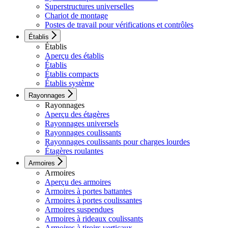
Superstructures universelles
Chariot de montage
Postes de travail pour vérifications et contrôles
Établis
Établis
Aperçu des établis
Établis
Établis compacts
Établis système
Rayonnages
Rayonnages
Aperçu des étagères
Rayonnages universels
Rayonnages coulissants
Rayonnages coulissants pour charges lourdes
Étagères roulantes
Armoires
Armoires
Aperçu des armoires
Armoires à portes battantes
Armoires à portes coulissantes
Armoires suspendues
Armoires à rideaux coulissants
Armoires à tiroirs verticaux