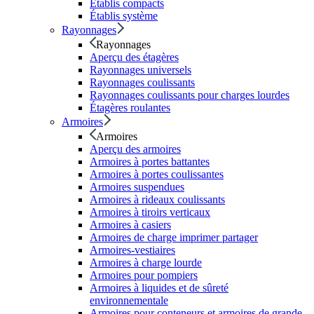
Établis compacts
Établis système
Rayonnages
Rayonnages
Aperçu des étagères
Rayonnages universels
Rayonnages coulissants
Rayonnages coulissants pour charges lourdes
Étagères roulantes
Armoires
Armoires
Aperçu des armoires
Armoires à portes battantes
Armoires à portes coulissantes
Armoires suspendues
Armoires à rideaux coulissants
Armoires à tiroirs verticaux
Armoires à casiers
Armoires de charge imprimer partager
Armoires-vestiaires
Armoires à charge lourde
Armoires pour pompiers
Armoires à liquides et de sûreté
environnementale
Armoires pour conteneurs et armoires de grande