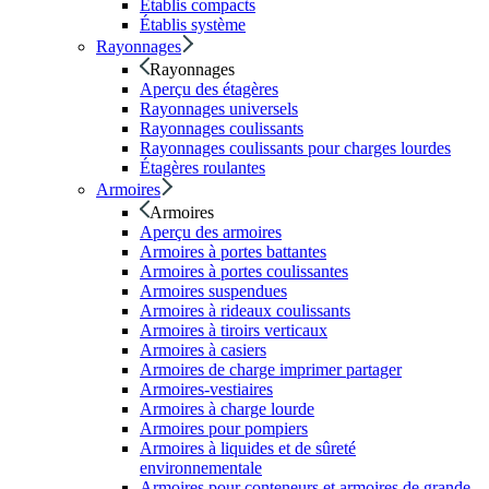
Établis compacts
Établis système
Rayonnages
Rayonnages
Aperçu des étagères
Rayonnages universels
Rayonnages coulissants
Rayonnages coulissants pour charges lourdes
Étagères roulantes
Armoires
Armoires
Aperçu des armoires
Armoires à portes battantes
Armoires à portes coulissantes
Armoires suspendues
Armoires à rideaux coulissants
Armoires à tiroirs verticaux
Armoires à casiers
Armoires de charge imprimer partager
Armoires-vestiaires
Armoires à charge lourde
Armoires pour pompiers
Armoires à liquides et de sûreté
environnementale
Armoires pour conteneurs et armoires de grande