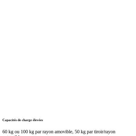
toutes les solutions peuvent être configurées individuellement et
s'adaptent ainsi de manière flexible aux exigences les plus diverses.
Les modules LISTA sont disponibles en différentes dimensions,
conceptions et couleurs, avec un agencement intérieur variable et
une large gamme d'infrastructures, de systèmes de fermeture et de
matériel de subdivision. Trouvons ensemble la solution qui vous
convient.