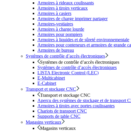
Armoires à rideaux coulissants
Armoires à tiroirs verticaux
Armoires à casiers
Armoires de charge imprimer partager
Armoires-vestiaires
Armoires à charge lourde
Armoires pour pompiers
Armoires à liquides et de sûreté environnementale
Armoires pour conteneurs et armoires de grande ca
Armoires de bureau
Systèmes de contrôle d’accès électroniques
Systèmes de contrôle d’accès électroniques
Systèmes de contrôle d’accès électroniques
LISTA Electronic Control (LEC)
E-Multicabinet
E-Cabinet
Transport et stockage CNC
Transport et stockage CNC
Aperçu des systèmes de stockage et de transport
Armoires à tiroirs avec portes coulissantes
Chariots de transport CNC
Supports de table CNC
Magasins verticaux
Magasins verticaux