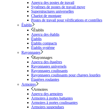
Aperçu des postes de travail
Systèmes de postes de travail move
Superstructures universelles
Chariot de montage
Postes de travail pour vérifications et contrôles
Établis
Établis
Aperçu des établis
Établis
Établis compacts
Établis système
Rayonnages
Rayonnages
Aperçu des étagères
Rayonnages universels
Rayonnages coulissants
Rayonnages coulissants pour charges lourdes
Étagères roulantes
Armoires
Armoires
Aperçu des armoires
Armoires à portes battantes
Armoires à portes coulissantes
Armoires suspendues