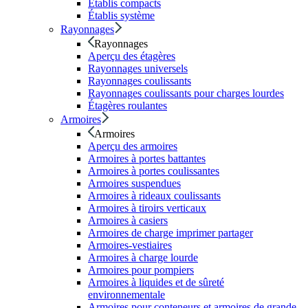
Établis compacts
Établis système
Rayonnages
Rayonnages
Aperçu des étagères
Rayonnages universels
Rayonnages coulissants
Rayonnages coulissants pour charges lourdes
Étagères roulantes
Armoires
Armoires
Aperçu des armoires
Armoires à portes battantes
Armoires à portes coulissantes
Armoires suspendues
Armoires à rideaux coulissants
Armoires à tiroirs verticaux
Armoires à casiers
Armoires de charge imprimer partager
Armoires-vestiaires
Armoires à charge lourde
Armoires pour pompiers
Armoires à liquides et de sûreté
environnementale
Armoires pour conteneurs et armoires de grande