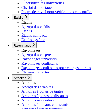
Superstructures universelles
Chariot de montage
Postes de travail pour vérifications et contrôles
Établis
Établis
Aperçu des établis
Établis
Établis compacts
Établis système
Rayonnages
Rayonnages
Aperçu des étagères
Rayonnages universels
Rayonnages coulissants
Rayonnages coulissants pour charges lourdes
Étagères roulantes
Armoires
Armoires
Aperçu des armoires
Armoires à portes battantes
Armoires à portes coulissantes
Armoires suspendues
Armoires à rideaux coulissants
Armoires à tiroirs verticaux