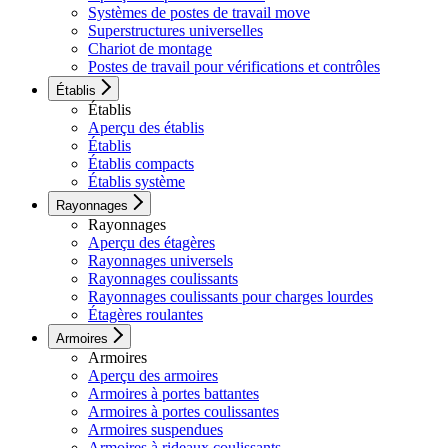
Systèmes de postes de travail move
Superstructures universelles
Chariot de montage
Postes de travail pour vérifications et contrôles
Établis
Établis
Aperçu des établis
Établis
Établis compacts
Établis système
Rayonnages
Rayonnages
Aperçu des étagères
Rayonnages universels
Rayonnages coulissants
Rayonnages coulissants pour charges lourdes
Étagères roulantes
Armoires
Armoires
Aperçu des armoires
Armoires à portes battantes
Armoires à portes coulissantes
Armoires suspendues
Armoires à rideaux coulissants