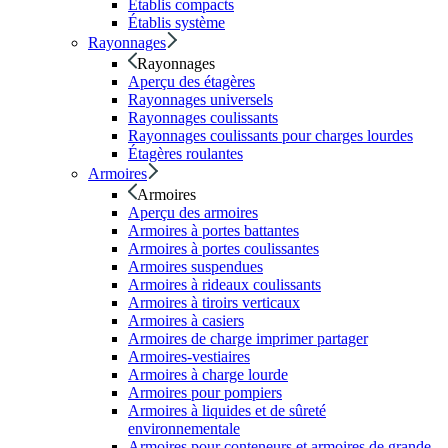
Établis compacts
Établis système
Rayonnages
Rayonnages
Aperçu des étagères
Rayonnages universels
Rayonnages coulissants
Rayonnages coulissants pour charges lourdes
Étagères roulantes
Armoires
Armoires
Aperçu des armoires
Armoires à portes battantes
Armoires à portes coulissantes
Armoires suspendues
Armoires à rideaux coulissants
Armoires à tiroirs verticaux
Armoires à casiers
Armoires de charge imprimer partager
Armoires-vestiaires
Armoires à charge lourde
Armoires pour pompiers
Armoires à liquides et de sûreté
environnementale
Armoires pour conteneurs et armoires de grande