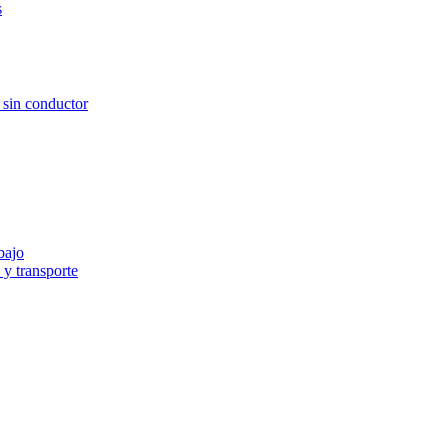
s
e sin conductor
bajo
y transporte