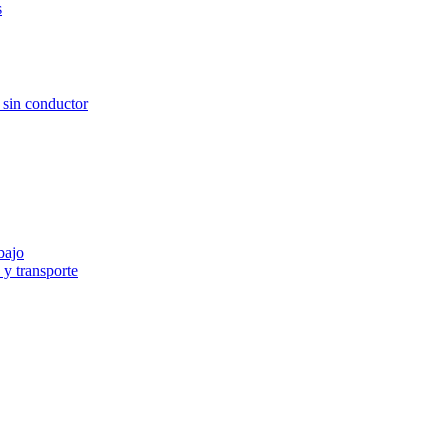
s
e sin conductor
bajo
y transporte