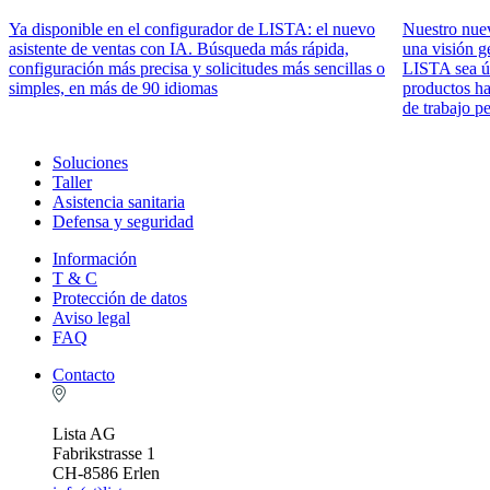
Ya disponible en el configurador de LISTA: el nuevo
Nuestro nue
asistente de ventas con IA. Búsqueda más rápida,
una visión g
configuración más precisa y solicitudes más sencillas o
LISTA sea ún
simples, en más de 90 idiomas
productos ha
de trabajo p
Soluciones
Taller
Asistencia sanitaria
Defensa y seguridad
Información
T & C
Protección de datos
Aviso legal
FAQ
Contacto
Lista AG
Fabrikstrasse 1
CH-8586 Erlen