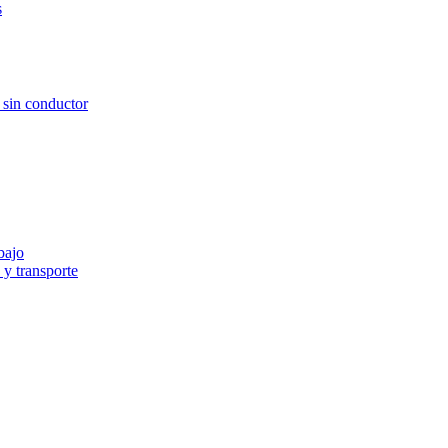
s
e sin conductor
bajo
y transporte