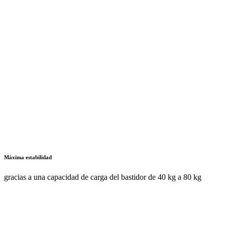
Opciones de equipamiento flexibles
a través de orificios preperforados (punzonado) como entrada de
cables para regletas de energía y luminarias LED
documentos
AZ
1 Documentos