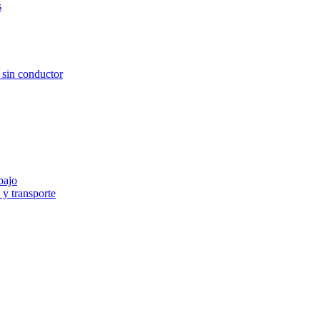
s
e sin conductor
bajo
y transporte