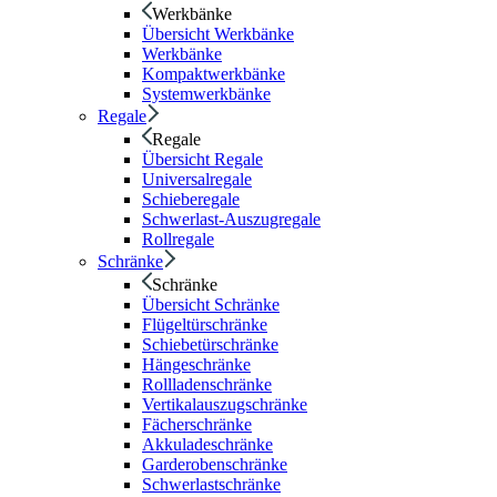
Werkbänke
Übersicht Werkbänke
Werkbänke
Kompaktwerkbänke
Systemwerkbänke
Regale
Regale
Übersicht Regale
Universalregale
Schieberegale
Schwerlast-Auszugregale
Rollregale
Schränke
Schränke
Übersicht Schränke
Flügeltürschränke
Schiebetürschränke
Hängeschränke
Rollladenschränke
Vertikalauszugschränke
Fächerschränke
Akkuladeschränke
Garderobenschränke
Schwerlastschränke