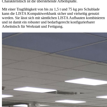
Allgemeine Information
Kompaktwerkbank
Kompaktwerkbänke integrieren Arbeitsplatte und Gehäuse. In
diesem Rahmen können Sie flexibel und individuell ausgestattet
werden, bei LISTA z. B. mit Schubladen, Böden und Türen.
Gegenüber der klassischen Werkbank bietet die Kompaktwerkbank
in der Regel eine etwas reduzierte Traglast und weniger Varianten.
Charakteristisch ist die überstehende Arbeitsplatte.
Mit einer Tragfähigkeit von bis zu 1,5 t und 75 kg pro Schublade
kann die LISTA Kompaktwerkbank sicher und vielseitig genutzt
werden. Sie lässt sich mit sämtlichen LISTA Aufbauten kombinieren
und ist damit ein robuster und bedarfsgerecht konfigurierbarer
Arbeitstisch für Werkstatt und Fertigung.
AZ