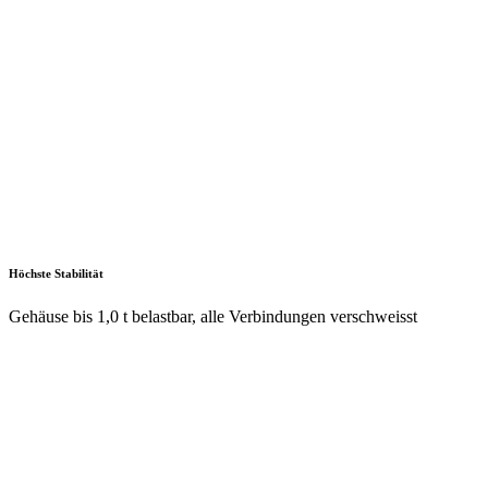
durch höhenverstellbare Werkbankfüsse für ergonomisch richtige
Arbeitshöhen und Beinfreiheit bei sitzenden Tätigkeiten sowie unser
modulares Aufbauten- System
Jederzeit anpassbar
an neue Arbeitsumgebungen durch den flexiblen Ein- und Umbau
sämtlicher Komponenten im Baukastensystem