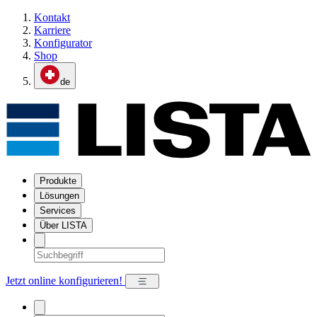
Kontakt
Karriere
Konfigurator
Shop
de
Produkte
Lösungen
Services
Über LISTA
Jetzt online konfigurieren!