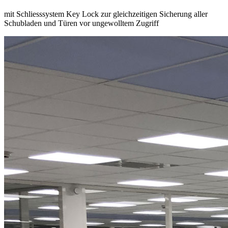
Kompaktwerkbank
Kompaktwerkbänke integrieren Arbeitsplatte und Gehäuse. In
diesem Rahmen können Sie flexibel und individuell ausgestattet
werden, bei LISTA z. B. mit Schubladen, Böden und Türen.
Gegenüber der klassischen Werkbank bietet die Kompaktwerkbank
in der Regel eine etwas reduzierte Traglast und weniger Varianten.
Charakteristisch ist die überstehende Arbeitsplatte.
Mit einer Tragfähigkeit von bis zu 1,5 t und 75 kg pro Schublade
kann die LISTA Kompaktwerkbank sicher und vielseitig genutzt
werden. Sie lässt sich mit sämtlichen LISTA Aufbauten kombinieren
und ist damit ein robuster und bedarfsgerecht konfigurierbarer
Arbeitstisch für Werkstatt und Fertigung.