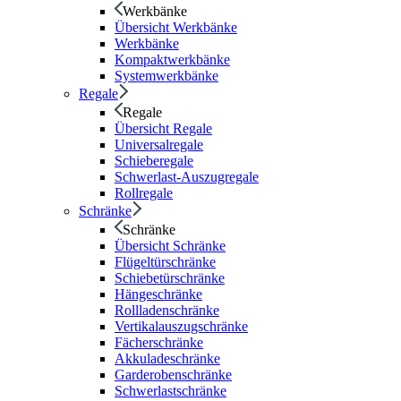
Werkbänke
Übersicht Werkbänke
Werkbänke
Kompaktwerkbänke
Systemwerkbänke
Regale
Regale
Übersicht Regale
Universalregale
Schieberegale
Schwerlast-Auszugregale
Rollregale
Schränke
Schränke
Übersicht Schränke
Flügeltürschränke
Schiebetürschränke
Hängeschränke
Rollladenschränke
Vertikalauszugschränke
Fächerschränke
Akkuladeschränke
Garderobenschränke
Schwerlastschränke