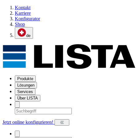
Kontakt
Karriere
Konfigurator
Shop
de
Produkte
Lösungen
Services
Über LISTA
Jetzt online konfigurieren!