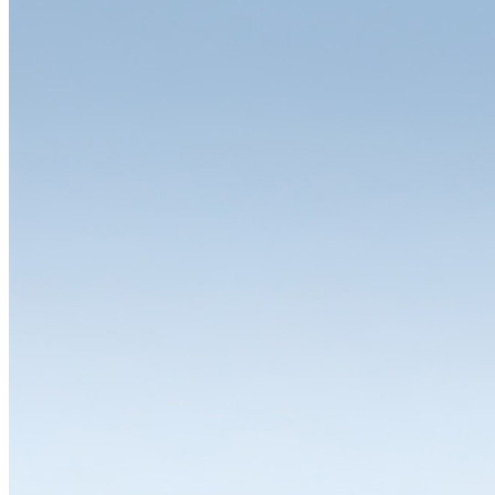
Sie haben die Wahl
Zu den grossen Stärken des LISTA Systems gehören die zahlreichen
Varianten und Ausstattungsoptionen der einzelnen Module. Ob
Schubladenschrank, Werkbank, Arbeitsplatz, Schrank- oder
Regalsystem: Sämtliche Lösungen lassen sich individuell
konfigurieren und dadurch flexibel den unterschiedlichsten
Anforderungen anpassen. Sie erhalten LISTA Module in
verschiedenen Abmessungen, Bauweisen und Farben mit variabler
Inneneinteilung und einem breiten Spektrum an Auf- und
Unterbauten, Schliesslösungen und Einteilungsmaterial. Finden wir
gemeinsam die Lösung, die zu Ihnen passt.
Jetzt konfigurieren