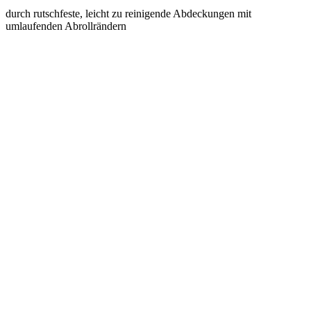
Jederzeit anpassbar an neues Lagergut
durch den flexiblen Ein- und Umbau von Schubladen,
Auszugböden und Verstellböden im 25-mm-Raster