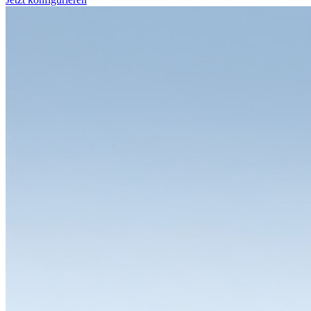
Sie haben die Wahl
Zu den grossen Stärken des LISTA Systems gehören die zahlreichen
Varianten und Ausstattungsoptionen der einzelnen Module. Ob
Schubladenschrank, Werkbank, Arbeitsplatz, Schrank- oder
Regalsystem: Sämtliche Lösungen lassen sich individuell
konfigurieren und dadurch flexibel den unterschiedlichsten
Anforderungen anpassen. Sie erhalten LISTA Module in
verschiedenen Abmessungen, Bauweisen und Farben mit variabler
Inneneinteilung und einem breiten Spektrum an Auf- und
Unterbauten, Schliesslösungen und Einteilungsmaterial. Finden wir
gemeinsam die Lösung, die zu Ihnen passt.