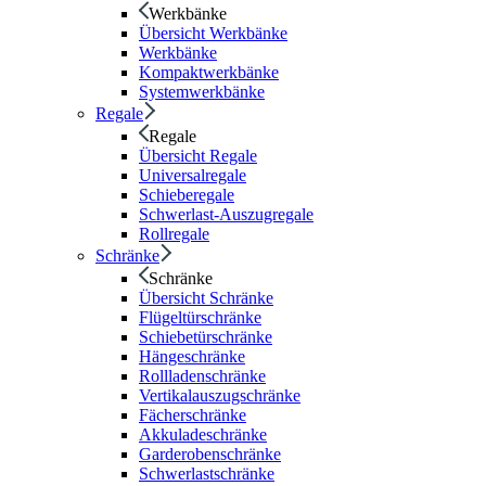
Werkbänke
Übersicht Werkbänke
Werkbänke
Kompaktwerkbänke
Systemwerkbänke
Regale
Regale
Übersicht Regale
Universalregale
Schieberegale
Schwerlast-Auszugregale
Rollregale
Schränke
Schränke
Übersicht Schränke
Flügeltürschränke
Schiebetürschränke
Hängeschränke
Rollladenschränke
Vertikalauszugschränke
Fächerschränke
Akkuladeschränke
Garderobenschränke
Schwerlastschränke