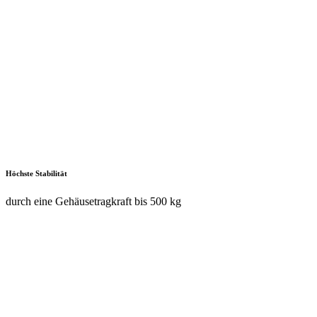
saubere und übersichtliche Lagerung von Kleinteilen (bei
Schranktiefe 580 mm)
Perfekte Übersicht
durch Sichtfenster aus UV-beständigem, bruchsicherem Acrylglas