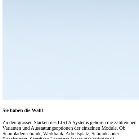
Sie haben die Wahl
Zu den grossen Stärken des LISTA Systems gehören die zahlreichen
Varianten und Ausstattungsoptionen der einzelnen Module. Ob
Schubladenschrank, Werkbank, Arbeitsplatz, Schrank- oder
Regalsystem: Sämtliche Lösungen lassen sich individuell
konfigurieren und dadurch flexibel den unterschiedlichsten
Anforderungen anpassen. Sie erhalten LISTA Module in
verschiedenen Abmessungen, Bauweisen und Farben mit variabler
Inneneinteilung und einem breiten Spektrum an Auf- und
Unterbauten, Schliesslösungen und Einteilungsmaterial. Finden wir
gemeinsam die Lösung, die zu Ihnen passt.
Jetzt konfigurieren
Dokumente
AZ
2 Dokumente