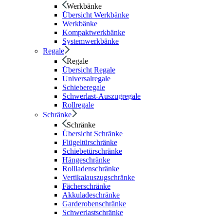
Werkbänke
Übersicht Werkbänke
Werkbänke
Kompaktwerkbänke
Systemwerkbänke
Regale
Regale
Übersicht Regale
Universalregale
Schieberegale
Schwerlast-Auszugregale
Rollregale
Schränke
Schränke
Übersicht Schränke
Flügeltürschränke
Schiebetürschränke
Hängeschränke
Rollladenschränke
Vertikalauszugschränke
Fächerschränke
Akkuladeschränke
Garderobenschränke
Schwerlastschränke