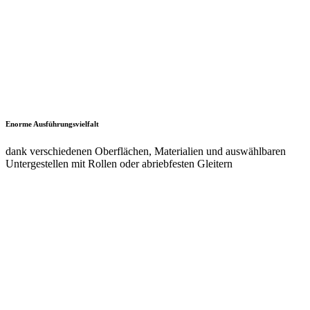
Mit unseren universellen Aufbauten gestalten Sie jeden Arbeitsplatz
ergonomisch, übersichtlich und individuell. Das durchgängige und
formschlüssige Design sorgt dabei für ein sauberes und
aufgeräumtes Erscheinungsbild und ermöglicht eine nahezu
unsichtbare Kabelverlegung. Alle Aufbauten sind leicht zu
montieren und auch in ESD-Ausführung lieferbar.
Zu den Universellen Aufbauten