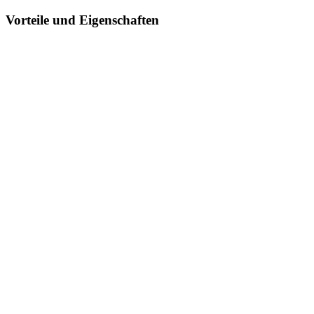
Höchster Bedienkomfort und Ergonomie
dank einfachen Einstellfunktionen wie stufenlose Sitz- und
Rückenlehnenhöhenverstellung, Sitzneigungsverstellung und
Gewichtsregulierung