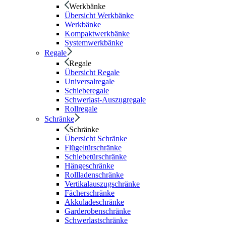
Werkbänke
Übersicht Werkbänke
Werkbänke
Kompaktwerkbänke
Systemwerkbänke
Regale
Regale
Übersicht Regale
Universalregale
Schieberegale
Schwerlast-Auszugregale
Rollregale
Schränke
Schränke
Übersicht Schränke
Flügeltürschränke
Schiebetürschränke
Hängeschränke
Rollladenschränke
Vertikalauszugschränke
Fächerschränke
Akkuladeschränke
Garderobenschränke
Schwerlastschränke