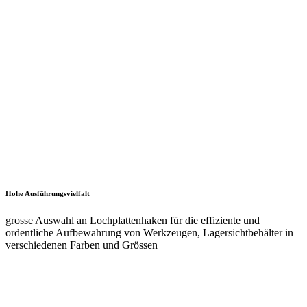
am Elektronikarbeitsplatz oder im Labor.
Alle Stühle sind nach der Arbeitsstuhl-Norm DIN 68877 gefertigt,
wobei sämtliche wichtige ergonomische Erkenntnisse der
Arbeitsmedizin berücksichtigt werden. Die robuste Konstruktion
und die unempfindlichen Materialien machen die Stühle lange
haltbar, sorgen für die nötige Hygiene und ermöglichen eine
einfache Reinigung. Funktionelle Details, wie ergonomisch
anpassbare Verstellmöglichkeiten machen die Stühle zur perfekten
Sitzlösung am Arbeitsplatz.
Jetzt online kaufen