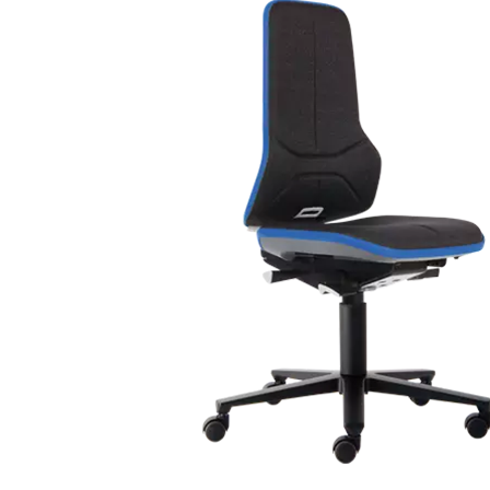
dank verschiedenen Oberflächen, Materialien und auswählbaren
Untergestellen mit Rollen oder abriebfesten Gleitern