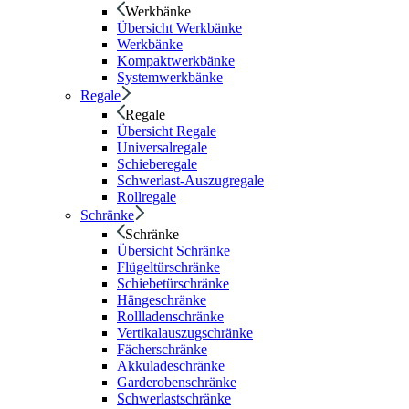
Werkbänke
Übersicht Werkbänke
Werkbänke
Kompaktwerkbänke
Systemwerkbänke
Regale
Regale
Übersicht Regale
Universalregale
Schieberegale
Schwerlast-Auszugregale
Rollregale
Schränke
Schränke
Übersicht Schränke
Flügeltürschränke
Schiebetürschränke
Hängeschränke
Rollladenschränke
Vertikalauszugschränke
Fächerschränke
Akkuladeschränke
Garderobenschränke
Schwerlastschränke