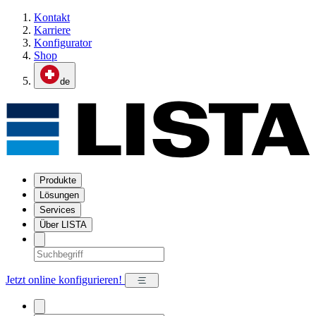
Kontakt
Karriere
Konfigurator
Shop
de
Produkte
Lösungen
Services
Über LISTA
Jetzt online konfigurieren!