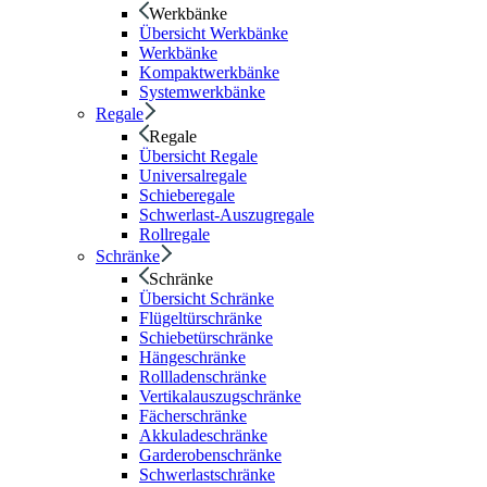
Werkbänke
Übersicht Werkbänke
Werkbänke
Kompaktwerkbänke
Systemwerkbänke
Regale
Regale
Übersicht Regale
Universalregale
Schieberegale
Schwerlast-Auszugregale
Rollregale
Schränke
Schränke
Übersicht Schränke
Flügeltürschränke
Schiebetürschränke
Hängeschränke
Rollladenschränke
Vertikalauszugschränke
Fächerschränke
Akkuladeschränke
Garderobenschränke
Schwerlastschränke