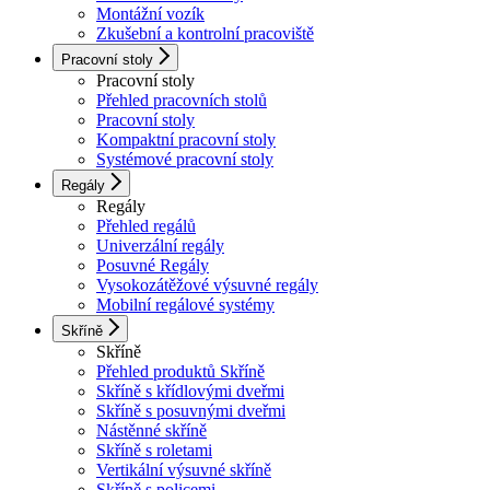
Montážní vozík
Zkušební a kontrolní pracoviště
Pracovní stoly
Pracovní stoly
Přehled pracovních stolů
Pracovní stoly
Kompaktní pracovní stoly
Systémové pracovní stoly
Regály
Regály
Přehled regálů
Univerzální regály
Posuvné Regály
Vysokozátěžové výsuvné regály
Mobilní regálové systémy
Skříně
Skříně
Přehled produktů Skříně
Skříně s křídlovými dveřmi
Skříně s posuvnými dveřmi
Nástěnné skříně
Skříně s roletami
Vertikální výsuvné skříně
Skříně s policemi