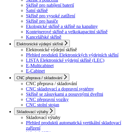
Skříně pro nabíjení baterií
Šatní skříně
Skříně pro vysoké zatížení
Skříně pro hasiče
Ekologické skříně a skříně na kapaliny
Kontejnerové skříně a velkokapacitní skříně
Kancelářské skříně
Elektronické výdejní skříně
Elektronické výdejní skříně
Přehled produktů Elektronických výdejních skříní
LISTA Elektronické výdejní skříně (LEC)
E-Multicabinet
E-Cabinet
CNC přeprava / skladování
CNC přeprava / skladování
CNC skladovací a dopravní systémy
Skříně se zásuvkami a posuvnými dveřmi
CNC přepravní vozíky
CNC stolní stojan
Skladovací výtahy
Skladovací výtahy
Přehled produktů automatická vertikální skladovací
zařízení