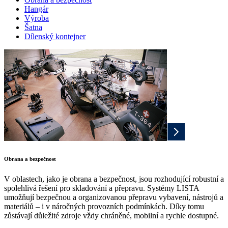
Hangár
Výroba
Šatna
Dílenský kontejner
Obrana a bezpečnost
V oblastech, jako je obrana a bezpečnost, jsou rozhodující robustní a
spolehlivá řešení pro skladování a přepravu. Systémy LISTA
umožňují bezpečnou a organizovanou přepravu vybavení, nástrojů a
materiálů – i v náročných provozních podmínkách. Díky tomu
zůstávají důležité zdroje vždy chráněné, mobilní a rychle dostupné.