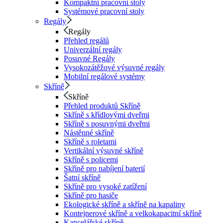
Kompaktní pracovní stoly
Systémové pracovní stoly
Regály
Regály
Přehled regálů
Univerzální regály
Posuvné Regály
Vysokozátěžové výsuvné regály
Mobilní regálové systémy
Skříně
Skříně
Přehled produktů Skříně
Skříně s křídlovými dveřmi
Skříně s posuvnými dveřmi
Nástěnné skříně
Skříně s roletami
Vertikální výsuvné skříně
Skříně s policemi
Skříně pro nabíjení baterií
Šatní skříně
Skříně pro vysoké zatížení
Skříně pro hasiče
Ekologické skříně a skříně na kapaliny
Kontejnerové skříně a velkokapacitní skříně
Kancelářské skříně