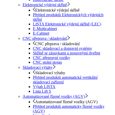
Elektronické výdejní skříně
Elektronické výdejní skříně
Přehled produktů Elektronických výdejních
skříní
LISTA Elektronické výdejní skříně (LEC)
E-Multicabinet
E-Cabinet
CNC přeprava / skladování
CNC přeprava / skladování
CNC skladovací a dopravní systémy
Skříně se zásuvkami a posuvnými dveřmi
CNC přepravní vozíky
CNC stolní stojan
Skladovací výtahy
Skladovací výtahy
Přehled produktů automatická vertikální
skladovací zařízení
Výtah LISTA
Lista Lift S
Automatizované řízené vozíky (AGV)
Automatizované řízené vozíky (AGV)
Přehled produktů automaticky řízené vozíky
(AGV)