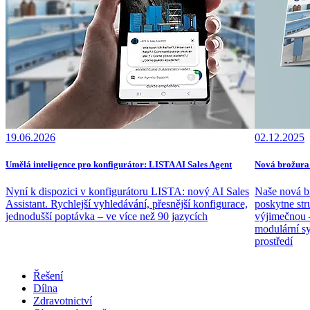
19.06.2026
02.12.2025
Umělá inteligence pro konfigurátor: LISTA AI Sales Agent
Nová brožura:
Nyní k dispozici v konfigurátoru LISTA: nový AI Sales
Naše nová b
Assistant. Rychlejší vyhledávání, přesnější konfigurace,
poskytne str
jednodušší poptávka – ve více než 90 jazycích
výjimečnou 
modulární sy
prostředí
Řešení
Dílna
Zdravotnictví